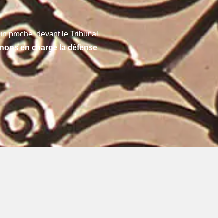
?
n proche, devant le Tribunal
nons en charge la défense