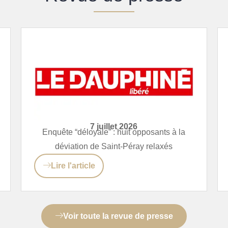
7 juillet 2026
Enquête “déloyale” : huit opposants à la
déviation de Saint-Péray relaxés
Lire l'article
Voir toute la revue de presse