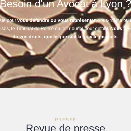
Besoin d'un Avocat à Lyon 
ste pour
vous défendre ou vous représenter
, vous-même ou u
ises, le Tribunal de Police ou le Tribunal pour enfant.
Nous pre
de vos droits, quelle que soit la gravité des faits.
PRESSE
Revue de presse