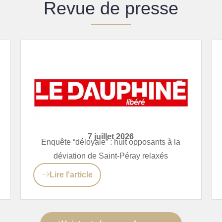
Revue de presse
7 juillet 2026
Enquête “déloyale” : huit opposants à la
déviation de Saint-Péray relaxés
Lire l'article