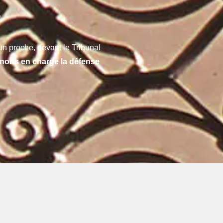
?
n proche, devant le Tribunal
nons en charge la défense