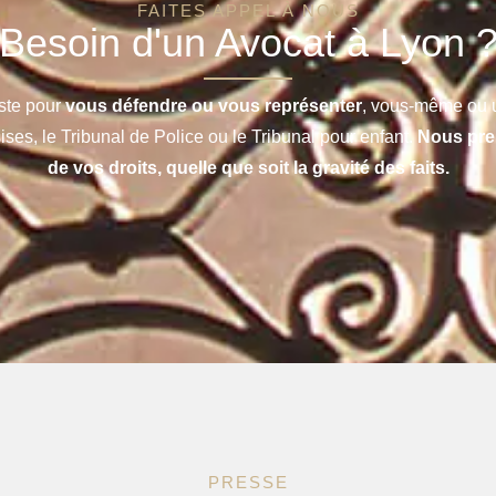
FAITES APPEL À NOUS
Besoin d'un Avocat à Lyon 
ste pour
vous défendre ou vous représenter
, vous-même ou u
ises, le Tribunal de Police ou le Tribunal pour enfant.
Nous pre
de vos droits, quelle que soit la gravité des faits.
PRESSE